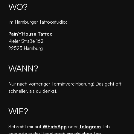
WO?
Im Hamburger Tattoostudio:
Pain’t’House Tattoo
Kieler Straße 162
22525 Hamburg
WANN?
Nur nach vorheriger Terminvereinbarung! Das geht oft
schneller, als du denkst.
WIE?
Schreibt mir auf
WhatsApp
oder
Telegram
. Ich
antworte in der Regel noch am gleichen Tag.